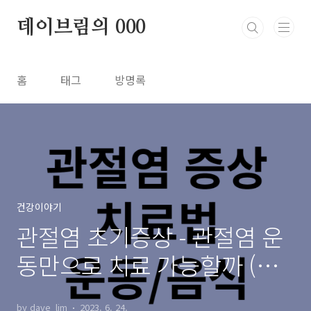
본문 바로가기
데이브림의 000
홈
태그
방명록
건강이야기
관절염 초기증상 - 관절염 운
동만으로 치료 가능할까 (치
료법/운동법/좋은음식)
by dave_lim
2023. 6. 24.