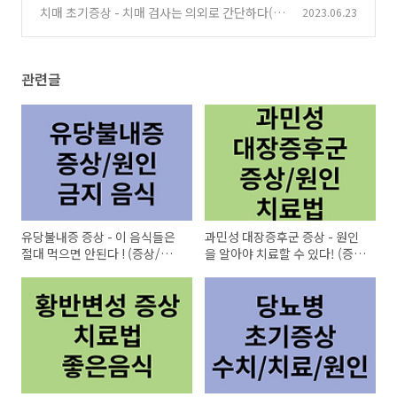
치/치료법/원인)
치매 초기증상 - 치매 검사는 의외로 간단하다(치
2023.06.23
(0)
료법/예방법)
(0)
관련글
유당불내증 증상 - 이 음식들은
과민성 대장증후군 증상 - 원인
절대 먹으면 안된다 ! (증상/치료
을 알아야 치료할 수 있다! (증
법/단백질)
상/치료법/원인)