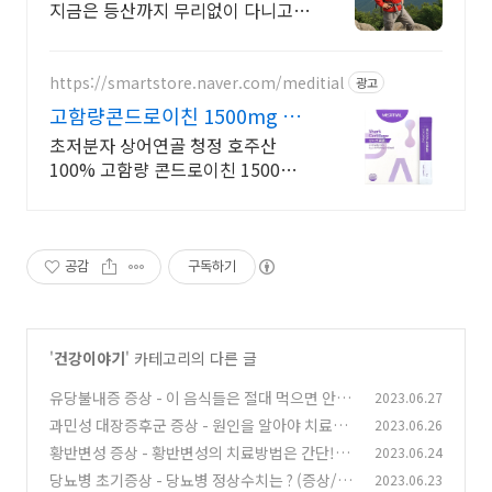
지금은 등산까지 무리없이 다니고
있습니다.
https://smartstore.naver.com/meditial
광고
고함량콘드로이친 1500mg 편
안한 목넘김, 식물첨가물X
초저분자 상어연골 청정 호주산
100% 고함량 콘드로이친 1500mg
으로 집중케어
공감
구독하기
'
건강이야기
' 카테고리의 다른 글
유당불내증 증상 - 이 음식들은 절대 먹으면 안된
2023.06.27
다 ! (증상/치료법/단백질)
과민성 대장증후군 증상 - 원인을 알아야 치료할
2023.06.26
(0)
수 있다! (증상/치료법/원인)
황반변성 증상 - 황반변성의 치료방법은 간단!
2023.06.24
(0)
(증상/치료법/좋은음식)
당뇨병 초기증상 - 당뇨병 정상수치는 ? (증상/수
2023.06.23
(0)