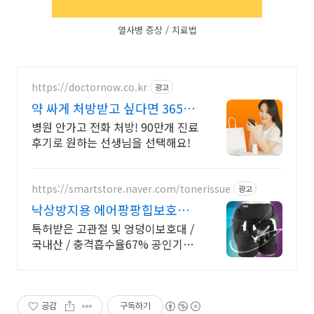
열사병 증상 / 치료법
https://doctornow.co.kr
광고
약 싸게 처방받고 싶다면 365일
24시간 진료가능
병원 안가고 전화 처방! 90만개 진료
후기로 원하는 선생님을 선택해요!
https://smartstore.naver.com/tonerissue
광고
낙상방지용 에어팡팡힙보호대
1+1 상품 할인
특허받은 고관절 및 엉덩이보호대 /
국내산 / 충격흡수율67% 공인기관
테스트 완료
공감
구독하기