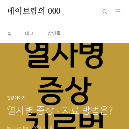
본문 바로가기
데이브림의 000
홈
태그
방명록
건강이야기
열사병 증상 - 치료 방법은?
by dave_lim
2023. 8. 16.