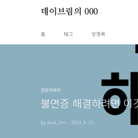
본문 바로가기
데이브림의 000
홈
태그
방명록
건강이야기
불면증 해결하려면 이것만
by dave_lim
2023. 6. 17.