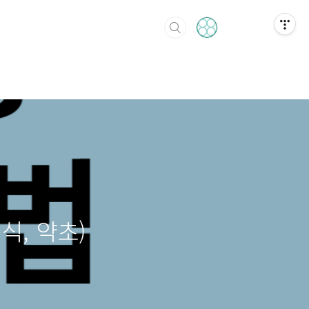
식, 약초)