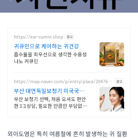
https://ear-cumin.shop
광고
귀큐민으로 케어하는 귀건강
흡수율을 최우선으로 생각한 수용성
나노 커큐민
https://map.naver.com/p/entry/place/2047627
광고
034
부산 대연독일보청기 미국국제
청각협회 정회원
부산 보청기 선택, 처음 오셔도 편안
한 1:1상담, 필요한 만큼만 부담없이
안내
외이도염은 특히 여름철에 흔히 발생하는 귀 질환