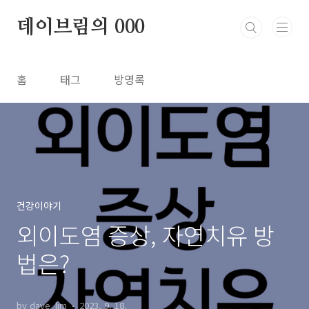
본문 바로가기
데이브림의 000
홈
태그
방명록
건강이야기
외이도염 증상, 자연치유 방
법은?
by dave_lim
2023. 9. 18.